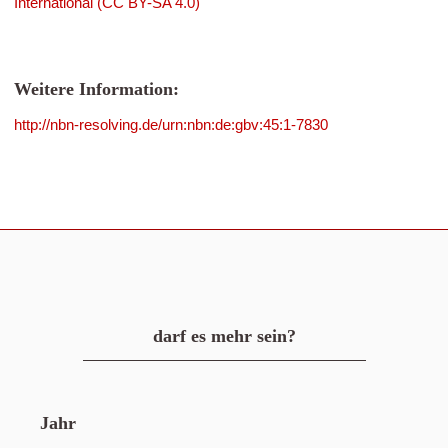
International (CC BY-SA 4.0)
Weitere Information:
http://nbn-resolving.de/urn:nbn:de:gbv:45:1-7830
darf es mehr sein?
Jahr