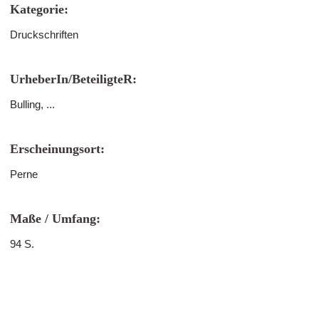
Kategorie:
Druckschriften
UrheberIn/BeteiligteR:
Bulling, ...
Erscheinungsort:
Perne
Maße / Umfang:
94 S.