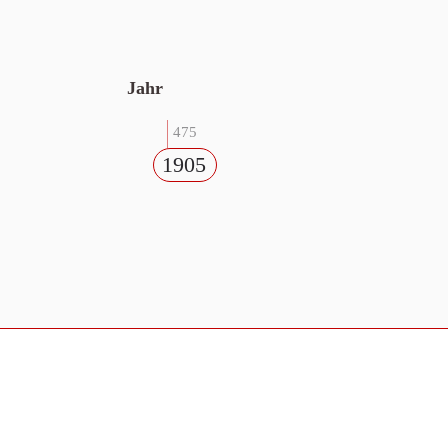
Jahr
475
1905