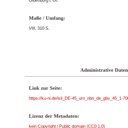
Oldenburg i. Gr.
Maße / Umfang:
VIII, 310 S.
Administrative Daten
Link zur Seite:
https://ku-ni.de/isil_DE-45_urn_nbn_de_gbv_45_1-7
Lizenz der Metadaten:
kein Copyright / Public domain (CC0 1.0)