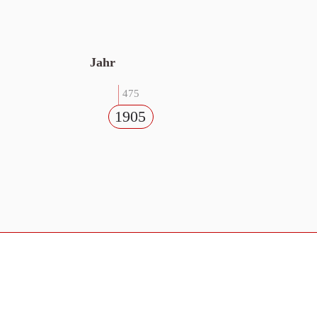
Jahr
475
1905