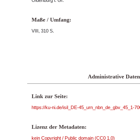
Oldenburg i. Gr.
Maße / Umfang:
VIII, 310 S.
Administrative Daten
Link zur Seite:
https://ku-ni.de/isil_DE-45_urn_nbn_de_gbv_45_1-7
Lizenz der Metadaten:
kein Copyright / Public domain (CC0 1.0)