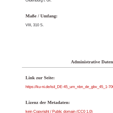
Oldenburg i. Gr.
Maße / Umfang:
VIII, 310 S.
Administrative Daten
Link zur Seite:
https://ku-ni.de/isil_DE-45_urn_nbn_de_gbv_45_1-7
Lizenz der Metadaten:
kein Copyright / Public domain (CC0 1.0)