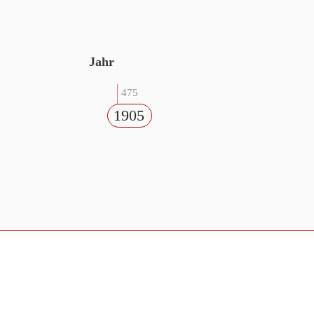
Jahr
475
1905