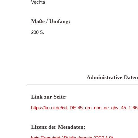
Vechta
Maße / Umfang:
200 S.
Administrative Daten
Link zur Seite:
https://ku-ni.de/isil_DE-45_urn_nbn_de_gbv_45_1-6
Lizenz der Metadaten:
kein Copyright / Public domain (CC0 1.0)