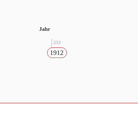
Jahr
233
1912