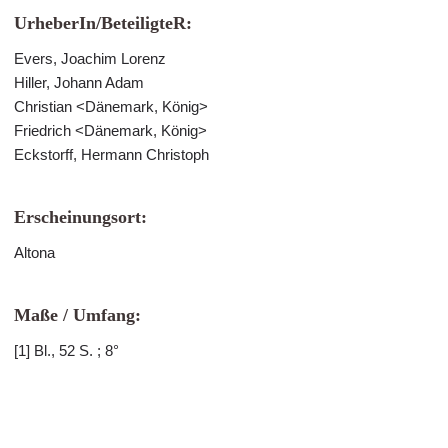
UrheberIn/BeteiligteR:
Evers, Joachim Lorenz
Hiller, Johann Adam
Christian <Dänemark, König>
Friedrich <Dänemark, König>
Eckstorff, Hermann Christoph
Erscheinungsort:
Altona
Maße / Umfang:
[1] Bl., 52 S. ; 8°