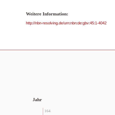
Weitere Information:
http://nbn-resolving.de/urn:nbn:de:gbv:45:1-4042
Jahr
164