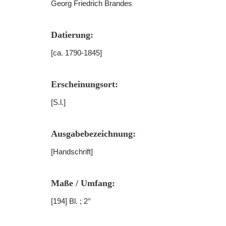
Georg Friedrich Brandes
Datierung:
[ca. 1790-1845]
Erscheinungsort:
[S.l.]
Ausgabebezeichnung:
[Handschrift]
Maße / Umfang:
[194] Bl. ; 2°