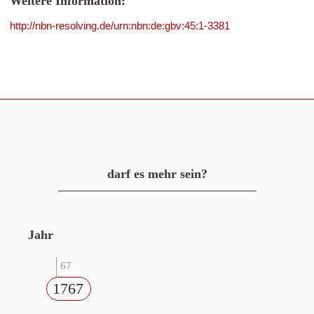
Weitere Information:
http://nbn-resolving.de/urn:nbn:de:gbv:45:1-3381
darf es mehr sein?
Jahr
67
1767