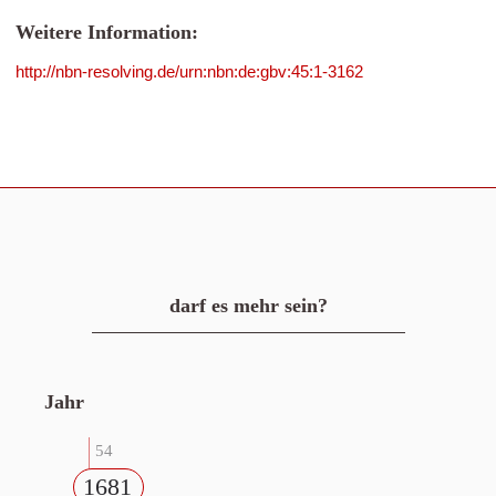
Weitere Information:
http://nbn-resolving.de/urn:nbn:de:gbv:45:1-3162
darf es mehr sein?
Jahr
54
1681