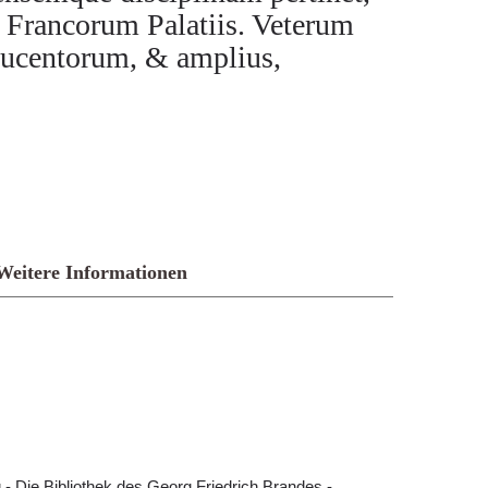
 Francorum Palatiis. Veterum
ducentorum, & amplius,
Weitere Informationen
- Die Bibliothek des Georg Friedrich Brandes -