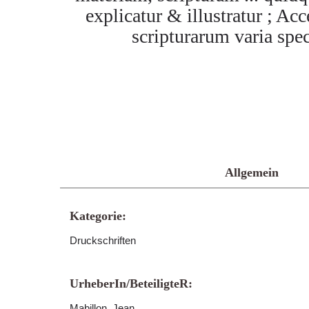
explicatur & illustratur ; 
scripturarum varia sp
Allgemein
Kategorie:
Druckschriften
UrheberIn/BeteiligteR:
Mabillon, Jean