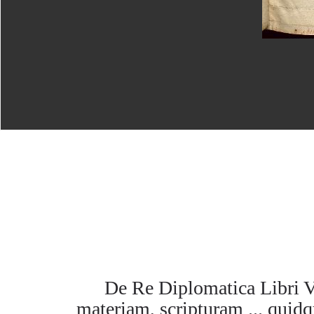
De Re Diplomatica Libri V
materiam, scripturam ... quidq