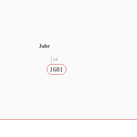
Jahr
54
1681