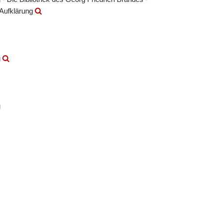
 Aufklärung
g
g