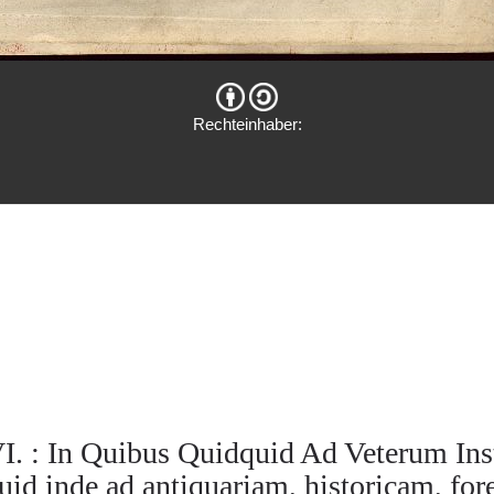
Rechteinhaber:
I. : In Quibus Quidquid Ad Veterum In
uid inde ad antiquariam, historicam, fo