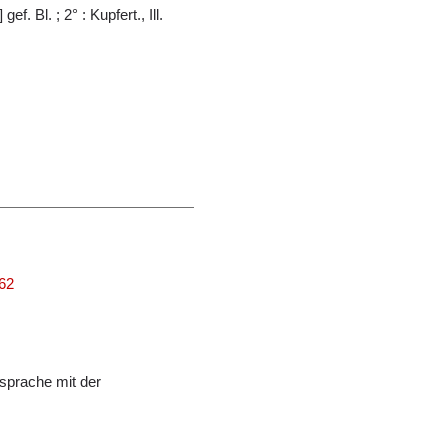
gef. Bl. ; 2° : Kupfert., Ill.
162
sprache mit der