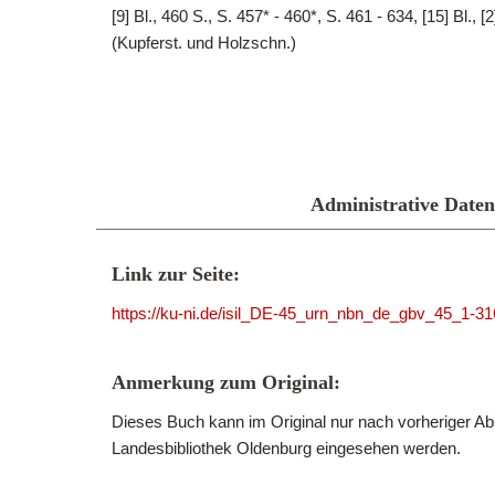
[9] Bl., 460 S., S. 457* - 460*, S. 461 - 634, [15] Bl., [2] 
(Kupferst. und Holzschn.)
Administrative Daten
Link zur Seite:
https://ku-ni.de/isil_DE-45_urn_nbn_de_gbv_45_1-3
Anmerkung zum Original:
Dieses Buch kann im Original nur nach vorheriger Ab
Landesbibliothek Oldenburg eingesehen werden.