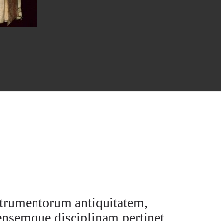
strumentorum antiquitatem,
rensemque disciplinam pertinet,