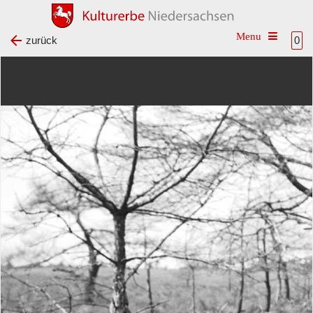
Toggle na
zurück
0