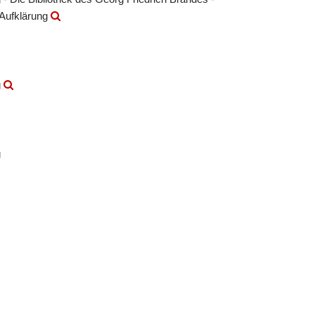
 Aufklärung
g
g