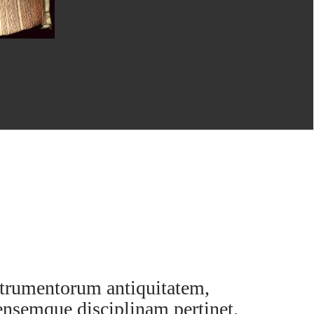
strumentorum antiquitatem,
rensemque disciplinam pertinet,