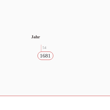
Jahr
54
1681