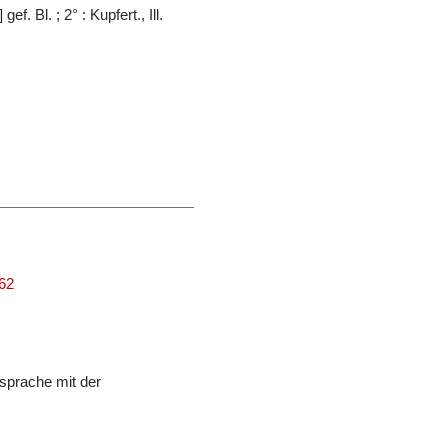
gef. Bl. ; 2° : Kupfert., Ill.
162
sprache mit der