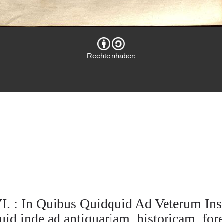
Rechteinhaber:
I. : In Quibus Quidquid Ad Veterum In
uid inde ad antiquariam, historicam, fo