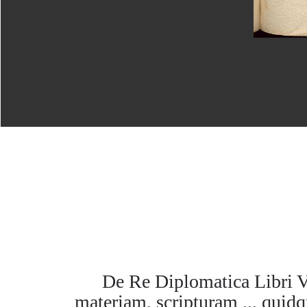
De Re Diplomatica Libri V
materiam, scripturam ... quidq