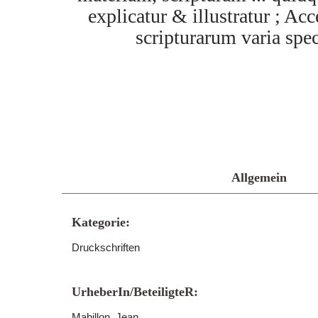
explicatur & illustratur ; 
scripturarum varia sp
Allgemein
Kategorie:
Druckschriften
UrheberIn/BeteiligteR:
Mabillon, Jean