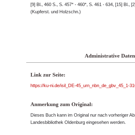
[9] Bl., 460 S., S. 457* - 460*, S. 461 - 634, [15] Bl., [2] 
(Kupferst. und Holzschn.)
Administrative Daten
Link zur Seite:
https://ku-ni.de/isil_DE-45_urn_nbn_de_gbv_45_1-3
Anmerkung zum Original:
Dieses Buch kann im Original nur nach vorheriger Ab
Landesbibliothek Oldenburg eingesehen werden.