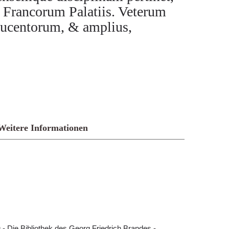
 Francorum Palatiis. Veterum
ducentorum, & amplius,
Weitere Informationen
- Die Bibliothek des Georg Friedrich Brandes -