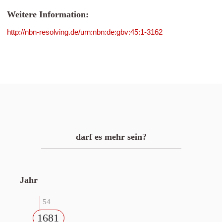
Weitere Information:
http://nbn-resolving.de/urn:nbn:de:gbv:45:1-3162
darf es mehr sein?
Jahr
54
1681