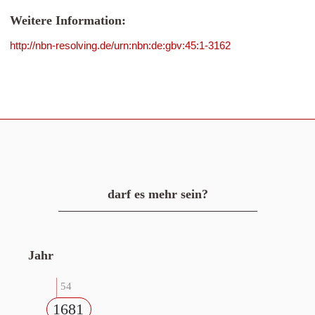
Weitere Information:
http://nbn-resolving.de/urn:nbn:de:gbv:45:1-3162
darf es mehr sein?
Jahr
54
1681