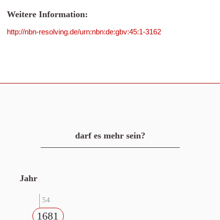
Weitere Information:
http://nbn-resolving.de/urn:nbn:de:gbv:45:1-3162
darf es mehr sein?
Jahr
54
1681