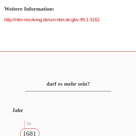
Weitere Information:
http://nbn-resolving.de/urn:nbn:de:gbv:45:1-3162
darf es mehr sein?
Jahr
54
1681