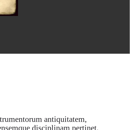
strumentorum antiquitatem,
rensemque disciplinam pertinet,