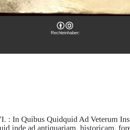
Rechteinhaber:
I. : In Quibus Quidquid Ad Veterum In
uid inde ad antiquariam, historicam, fo