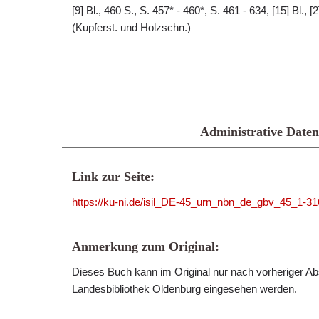
[9] Bl., 460 S., S. 457* - 460*, S. 461 - 634, [15] Bl., [2] 
(Kupferst. und Holzschn.)
Administrative Daten
Link zur Seite:
https://ku-ni.de/isil_DE-45_urn_nbn_de_gbv_45_1-3
Anmerkung zum Original:
Dieses Buch kann im Original nur nach vorheriger Ab
Landesbibliothek Oldenburg eingesehen werden.