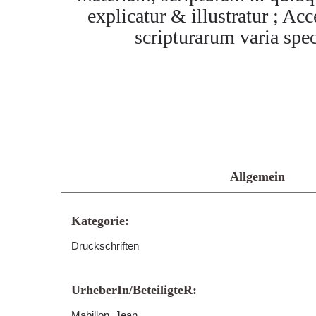
explicatur & illustratur ; 
scripturarum varia sp
Allgemein
Kategorie:
Druckschriften
UrheberIn/BeteiligteR:
Mabillon, Jean