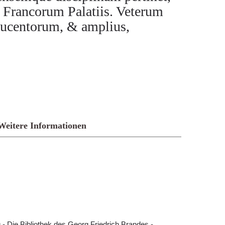
 Francorum Palatiis. Veterum
ducentorum, & amplius,
Weitere Informationen
- Die Bibliothek des Georg Friedrich Brandes -