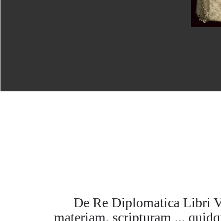
De Re Diplomatica Libri V
materiam, scripturam ... quidq