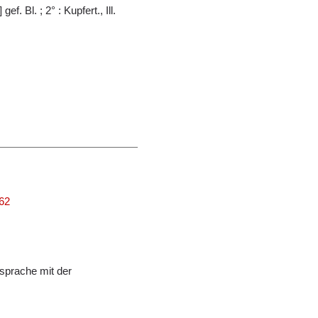
gef. Bl. ; 2° : Kupfert., Ill.
162
sprache mit der