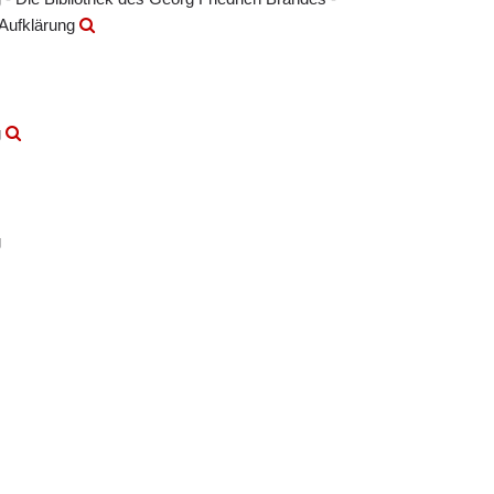
 Aufklärung
g
g