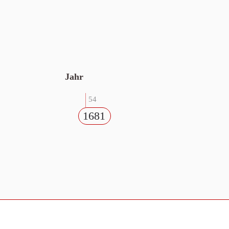
Jahr
54
1681