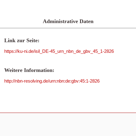
Administrative Daten
Link zur Seite:
https://ku-ni.de/isil_DE-45_urn_nbn_de_gbv_45_1-2826
Weitere Information:
http://nbn-resolving.de/urn:nbn:de:gbv:45:1-2826