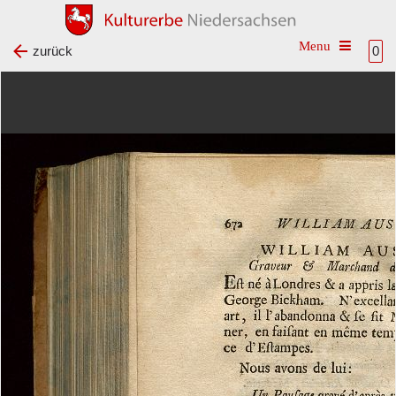
Toggle na
zurück
0