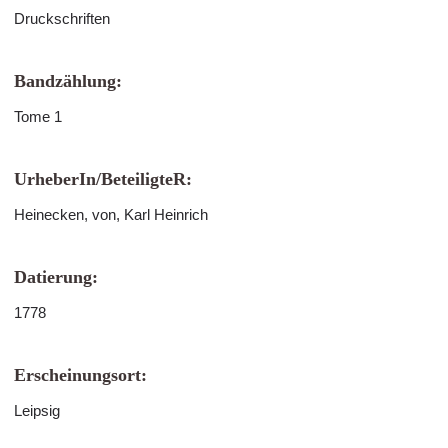
Druckschriften
Bandzählung:
Tome 1
UrheberIn/BeteiligteR:
Heinecken, von, Karl Heinrich
Datierung:
1778
Erscheinungsort:
Leipsig