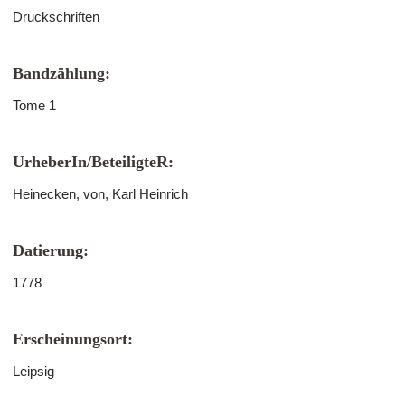
Druckschriften
Bandzählung:
Tome 1
UrheberIn/BeteiligteR:
Heinecken, von, Karl Heinrich
Datierung:
1778
Erscheinungsort:
Leipsig