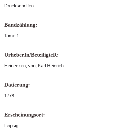
Druckschriften
Bandzählung:
Tome 1
UrheberIn/BeteiligteR:
Heinecken, von, Karl Heinrich
Datierung:
1778
Erscheinungsort:
Leipsig