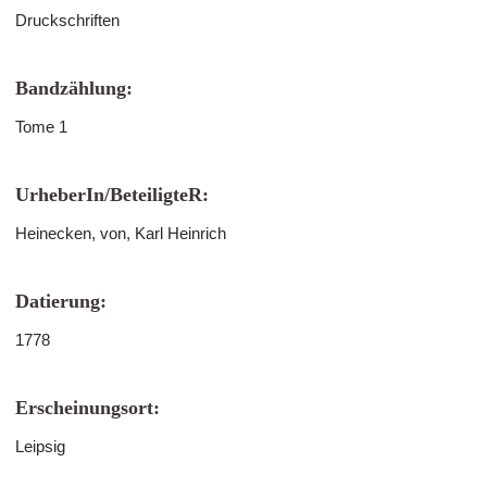
Druckschriften
Bandzählung:
Tome 1
UrheberIn/BeteiligteR:
Heinecken, von, Karl Heinrich
Datierung:
1778
Erscheinungsort:
Leipsig