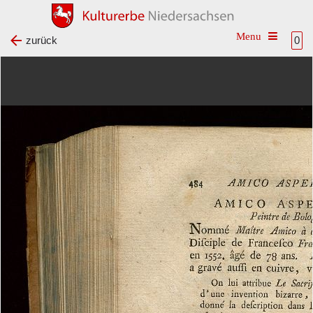
Toggle na
zurück
0