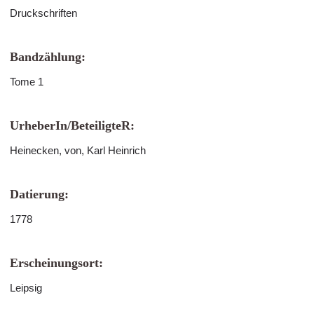
Druckschriften
Bandzählung:
Tome 1
UrheberIn/BeteiligteR:
Heinecken, von, Karl Heinrich
Datierung:
1778
Erscheinungsort:
Leipsig