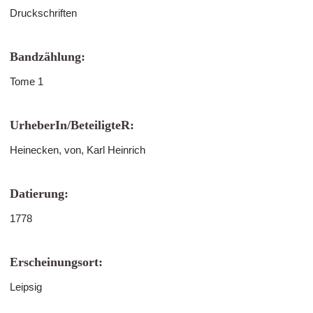
Druckschriften
Bandzählung:
Tome 1
UrheberIn/BeteiligteR:
Heinecken, von, Karl Heinrich
Datierung:
1778
Erscheinungsort:
Leipsig