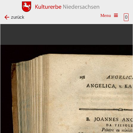
Toggle na
zurück
0