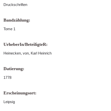
Druckschriften
Bandzählung:
Tome 1
UrheberIn/BeteiligteR:
Heinecken, von, Karl Heinrich
Datierung:
1778
Erscheinungsort:
Leipsig