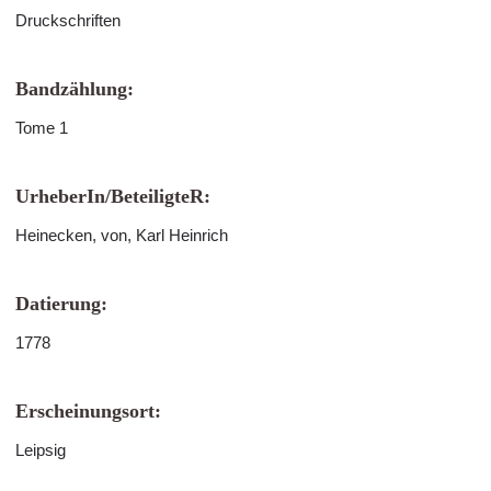
Druckschriften
Bandzählung:
Tome 1
UrheberIn/BeteiligteR:
Heinecken, von, Karl Heinrich
Datierung:
1778
Erscheinungsort:
Leipsig