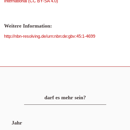
International (CC BY-SA 4.0)
Weitere Information:
http://nbn-resolving.de/urn:nbn:de:gbv:45:1-4699
darf es mehr sein?
Jahr