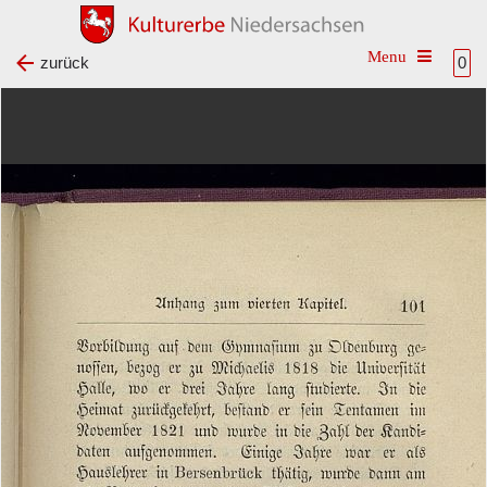
Toggle na
zurück
0