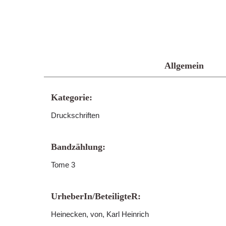
Allgemein
Kategorie:
Druckschriften
Bandzählung:
Tome 3
UrheberIn/BeteiligteR:
Heinecken, von, Karl Heinrich