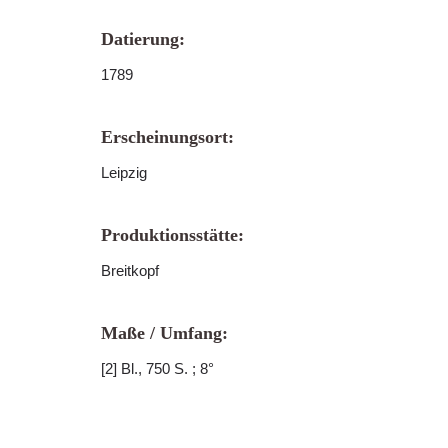
Datierung:
1789
Erscheinungsort:
Leipzig
Produktionsstätte:
Breitkopf
Maße / Umfang:
[2] Bl., 750 S. ; 8°