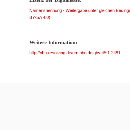
Lizenz der Digitalisate:
Namensnennung - Weitergabe unter gleichen Bedingu
BY-SA 4.0)
Weitere Information:
http://nbn-resolving.de/urn:nbn:de:gbv:45:1-2481