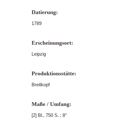
Datierung:
1789
Erscheinungsort:
Leipzig
Produktionsstätte:
Breitkopf
Maße / Umfang:
[2] Bl., 750 S. ; 8°