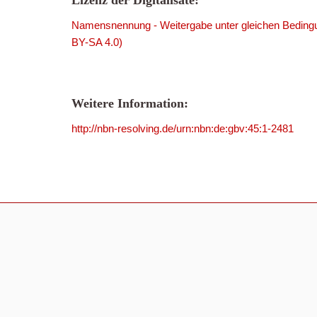
Lizenz der Digitalisate:
Namensnennung - Weitergabe unter gleichen Bedingu
BY-SA 4.0)
Weitere Information:
http://nbn-resolving.de/urn:nbn:de:gbv:45:1-2481