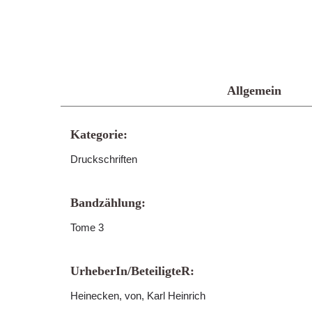
Allgemein
Kategorie:
Druckschriften
Bandzählung:
Tome 3
UrheberIn/BeteiligteR:
Heinecken, von, Karl Heinrich