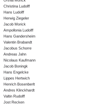
Orthia Morick
Christina Ludolff
Hans Ludolff
Herwig Ziegeler
Jacob Morick
Ampollonia Ludolff
Hans Gandersheim
Valentin Brabandt
Jacobus Schorre
Andreas Jahn
Nicolaus Kaufmann
Jacob Boningk
Hans Engelcke
Lippes Hertwich
Henrich Bosenberlt
Andres Klinckhardt
Valtin Rudolff
Jost Recken