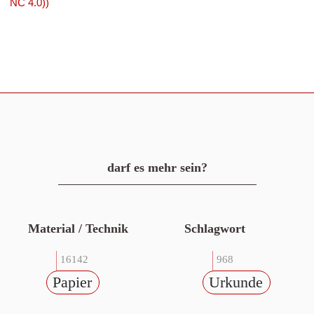
NC 4.0))
darf es mehr sein?
Material / Technik
Schlagwort
16142
968
Papier
Urkunde