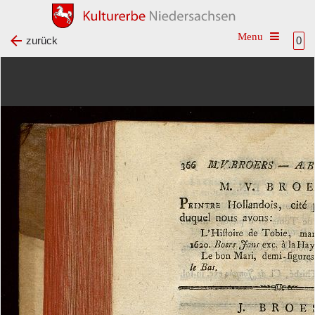
Toggle na
zurück
0