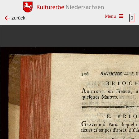
Toggle na
zurück
0