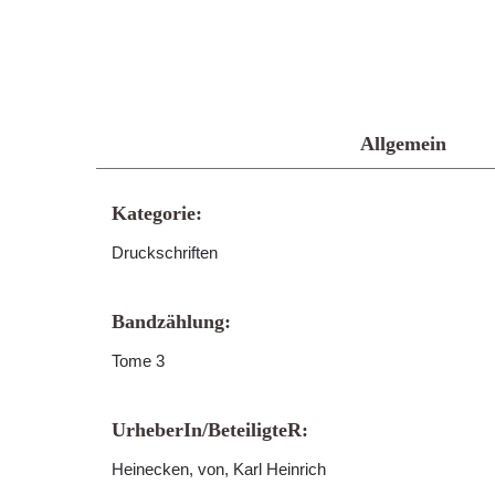
Allgemein
Kategorie:
Druckschriften
Bandzählung:
Tome 3
UrheberIn/BeteiligteR:
Heinecken, von, Karl Heinrich