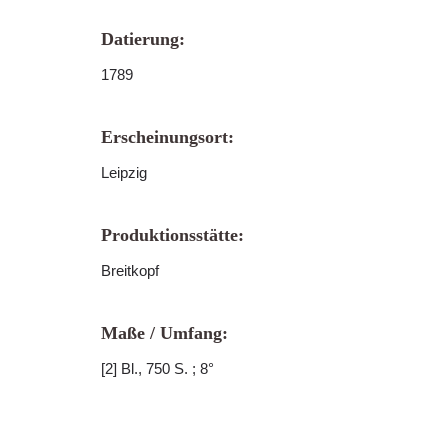
Datierung:
1789
Erscheinungsort:
Leipzig
Produktionsstätte:
Breitkopf
Maße / Umfang:
[2] Bl., 750 S. ; 8°