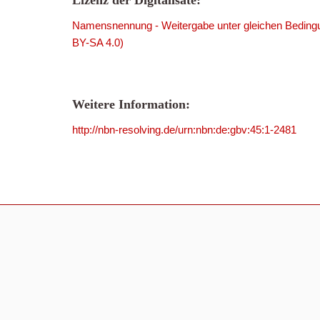
Lizenz der Digitalisate:
Namensnennung - Weitergabe unter gleichen Bedingu
BY-SA 4.0)
Weitere Information:
http://nbn-resolving.de/urn:nbn:de:gbv:45:1-2481