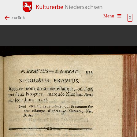
Toggle na
zurück
0