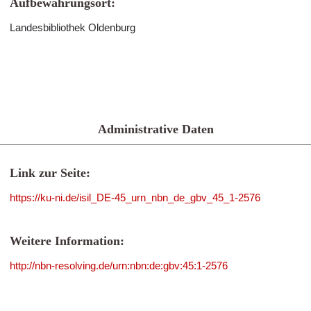
Aufbewahrungsort:
Landesbibliothek Oldenburg
Administrative Daten
Link zur Seite:
https://ku-ni.de/isil_DE-45_urn_nbn_de_gbv_45_1-2576
Weitere Information:
http://nbn-resolving.de/urn:nbn:de:gbv:45:1-2576