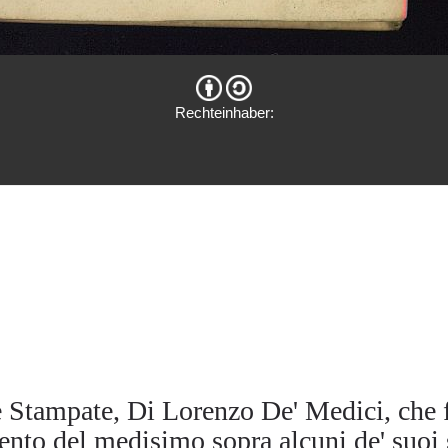
Rechteinhaber:
 Stampate, Di Lorenzo De' Medici, che f
to del medisimo sopra alcuni de' suoi 