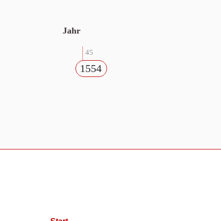
Jahr
45
1554