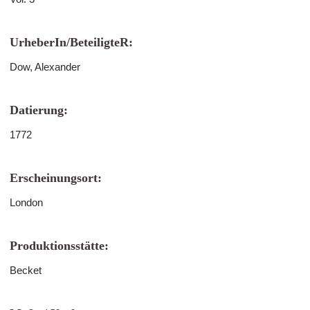
UrheberIn/BeteiligteR:
Dow, Alexander
Datierung:
1772
Erscheinungsort:
London
Produktionsstätte:
Becket