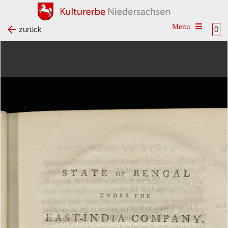
Toggle na
zurück
0