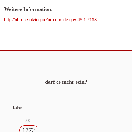
Weitere Information:
http://nbn-resolving.de/urn:nbn:de:gbv:45:1-2198
darf es mehr sein?
Jahr
58
1772