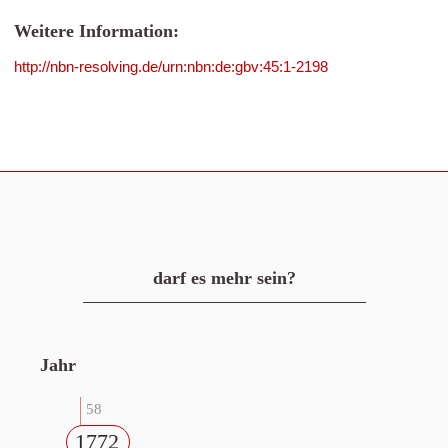
Weitere Information:
http://nbn-resolving.de/urn:nbn:de:gbv:45:1-2198
darf es mehr sein?
Jahr
58
1772