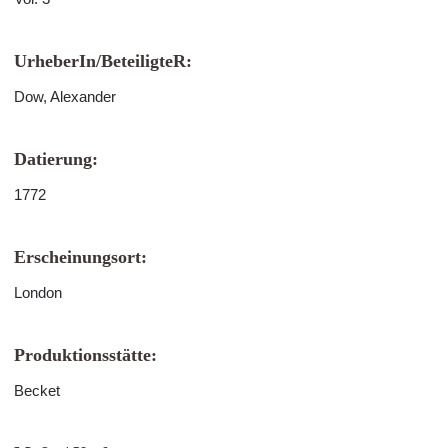
UrheberIn/BeteiligteR:
Dow, Alexander
Datierung:
1772
Erscheinungsort:
London
Produktionsstätte:
Becket