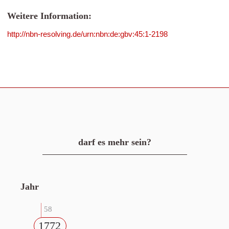
Weitere Information:
http://nbn-resolving.de/urn:nbn:de:gbv:45:1-2198
darf es mehr sein?
Jahr
58
1772