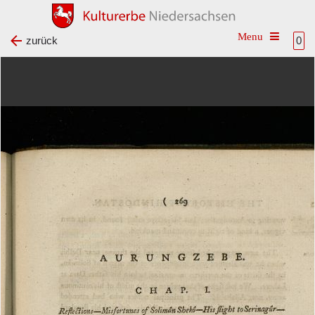
Toggle na
zurück
0