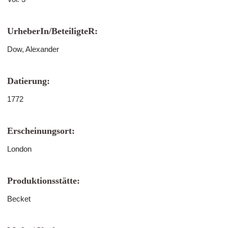
UrheberIn/BeteiligteR:
Dow, Alexander
Datierung:
1772
Erscheinungsort:
London
Produktionsstätte:
Becket