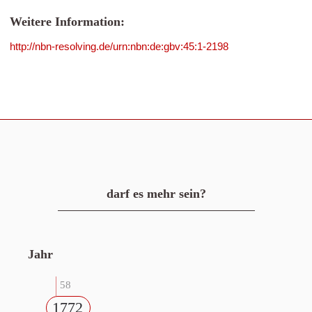
Weitere Information:
http://nbn-resolving.de/urn:nbn:de:gbv:45:1-2198
darf es mehr sein?
Jahr
58
1772