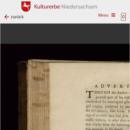
Toggle na
zurück
0