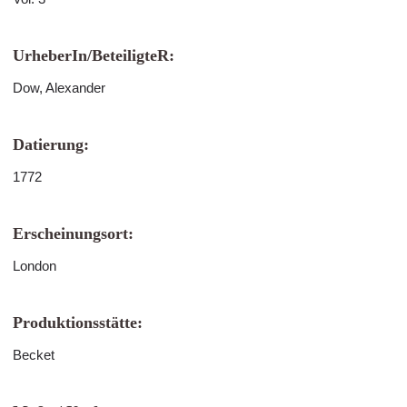
UrheberIn/BeteiligteR:
Dow, Alexander
Datierung:
1772
Erscheinungsort:
London
Produktionsstätte:
Becket