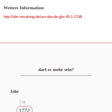
Weitere Information:
http://nbn-resolving.de/urn:nbn:de:gbv:45:1-2198
darf es mehr sein?
Jahr
58
1772