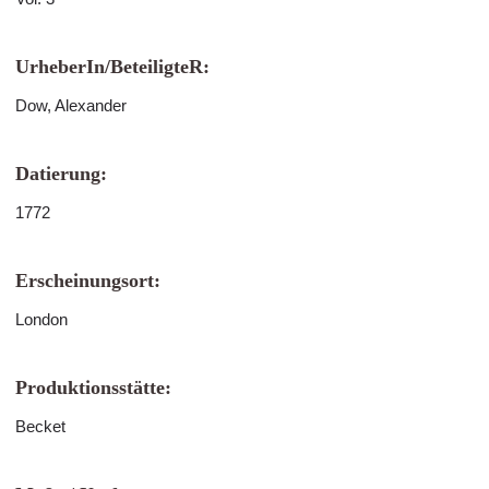
UrheberIn/BeteiligteR:
Dow, Alexander
Datierung:
1772
Erscheinungsort:
London
Produktionsstätte:
Becket