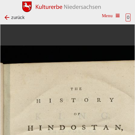
Toggle na
zurück
0