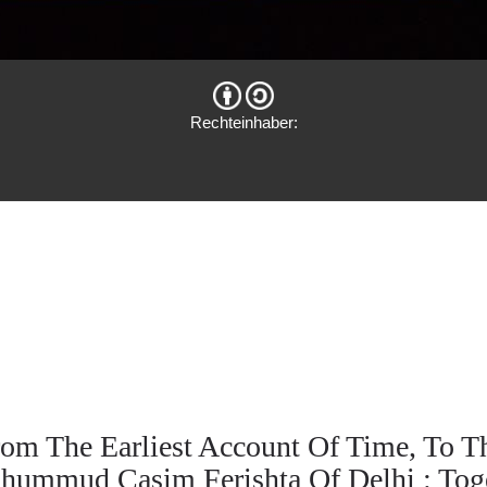
Rechteinhaber:
om The Earliest Account Of Time, To T
ummud Casim Ferishta Of Delhi : Toge