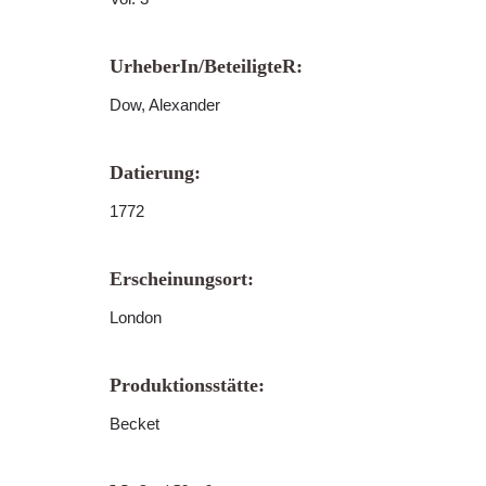
UrheberIn/BeteiligteR:
Dow, Alexander
Datierung:
1772
Erscheinungsort:
London
Produktionsstätte:
Becket