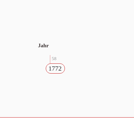
Jahr
58
1772