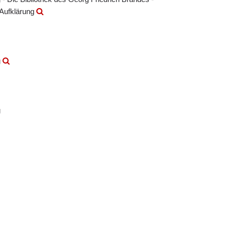
 Aufklärung
g
g