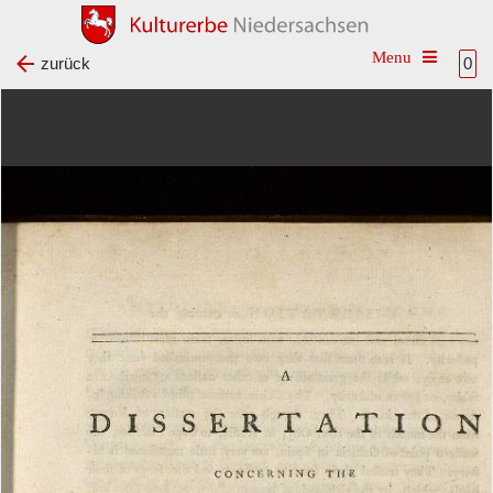
Toggle na
zurück
0