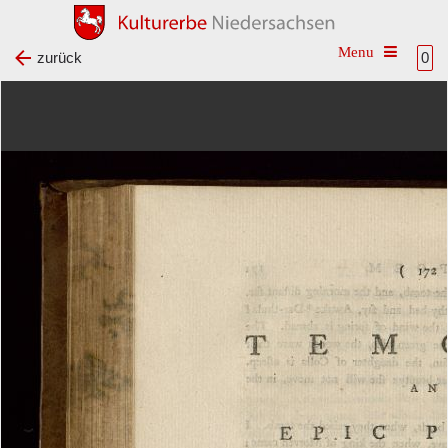
Toggle na
zurück
0