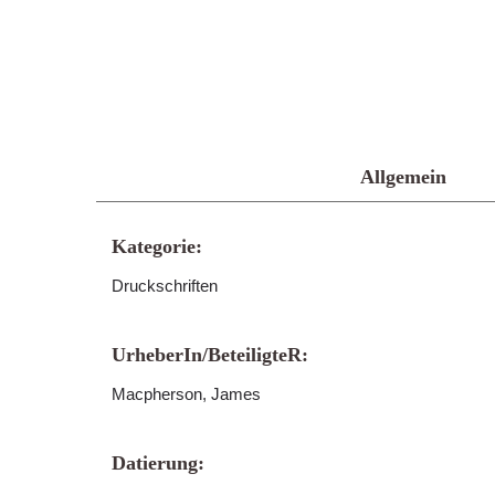
Allgemein
Kategorie:
Druckschriften
UrheberIn/BeteiligteR:
Macpherson, James
Datierung: