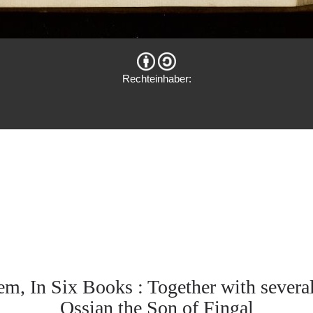
Rechteinhaber:
em, In Six Books : Together with sever
Ossian the Son of Fingal