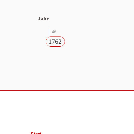
Jahr
46
1762