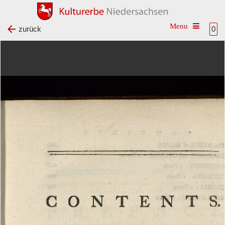
Toggle na
zurück
0