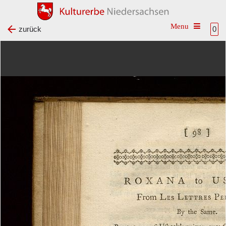
Toggle na
zurück
0