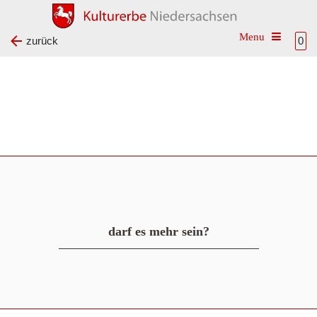
Toggle na
zurück
0
darf es mehr sein?