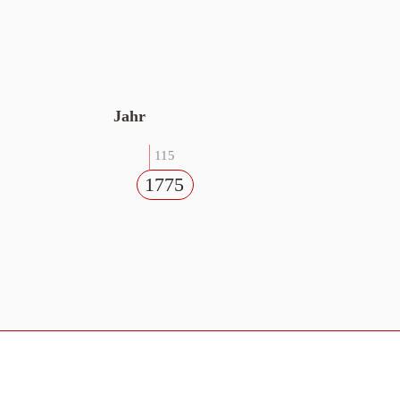
Jahr
115
1775