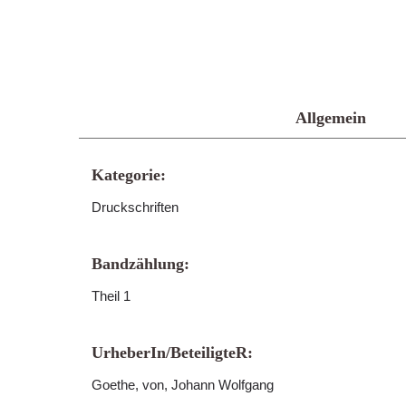
Allgemein
Kategorie:
Druckschriften
Bandzählung:
Theil 1
UrheberIn/BeteiligteR:
Goethe, von, Johann Wolfgang