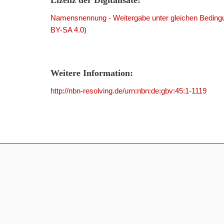
Lizenz der Digitalisate:
Namensnennung - Weitergabe unter gleichen Bedingu
BY-SA 4.0)
Weitere Information:
http://nbn-resolving.de/urn:nbn:de:gbv:45:1-1119