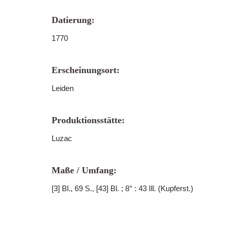
Datierung:
1770
Erscheinungsort:
Leiden
Produktionsstätte:
Luzac
Maße / Umfang:
[3] Bl., 69 S., [43] Bl. ; 8° : 43 Ill. (Kupferst.)