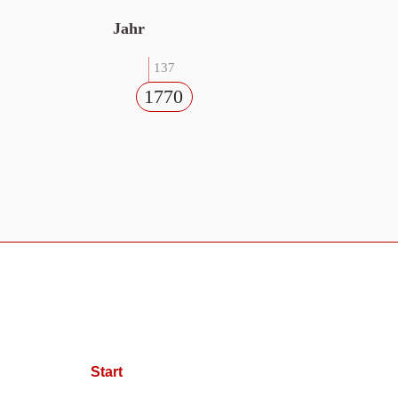
Jahr
137
1770
Start