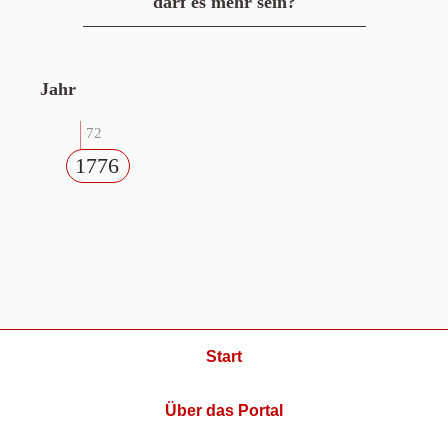
darf es mehr sein?
Jahr
72
1776
Start
Über das Portal